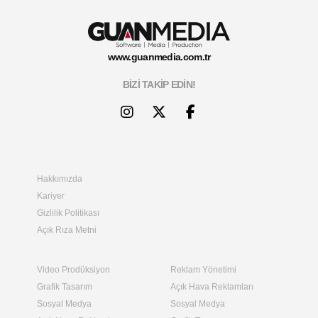
www.
guanmedia
.com.tr
BİZİ TAKİP EDİN!
Hakkımızda
Kariyer
Gizlilik Politikası
Açık Rıza Metni
Video Prodüksiyon
Reklam Yönetimi
Grafik Tasarım
Açık Hava Reklamları
Sosyal Medya
Sosyal Medya